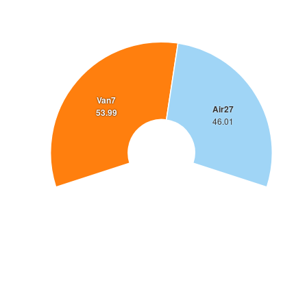
Van7
Air27
53.99
46.01